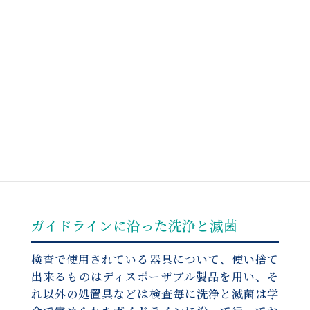
確かな内視鏡技術と先進の医療機器
当院の内視鏡検査・手術は、全て消化器内視鏡
専門医がおこないます。専門医としての技術を
より活かすために、医療機器を適宜新しい機器
に入れ替え、先進の医療技術でひとつひとつの
検査を丁寧に行っております。
ガイドラインに沿った洗浄と滅菌
検査で使用されている器具について、使い捨て
出来るものはディスポーザブル製品を用い、そ
れ以外の処置具などは検査毎に洗浄と滅菌は学