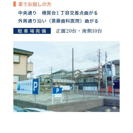
車でお越しの方
中央通り 橋賀台1 丁目交差点曲がる
外周通り沿い（斎藤歯科医院）曲がる
正面20台・南側10台
駐 車 場 完 備