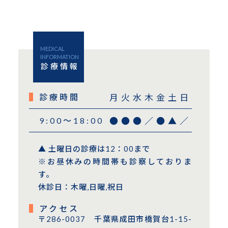
MEDICAL
INFORMATION
診療情報
診療時間
月
火
水
木
金
土
日
9:00〜18:00
●
●
●
／
●
▲
／
▲ 土曜日の診療は12：00まで
※お昼休みの時間帯も診察しておりま
す。
休診日：木曜,日曜,祝日
アクセス
〒286-0037 千葉県成田市橋賀台1-15-