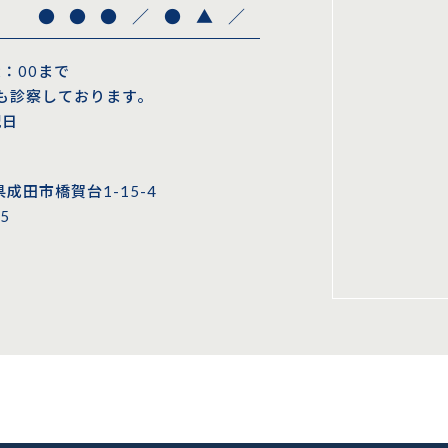
●
●
●
／
●
▲
／
2：00まで
も診察しております。
祝日
県成田市橋賀台1-15-4
5