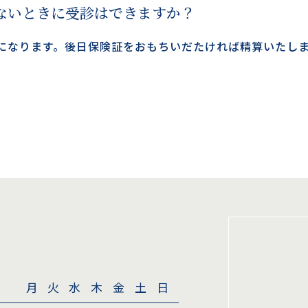
ないときに受診はできますか？
になります。後日保険証をおもちいだたければ精算いたし
月
火
水
木
金
土
日