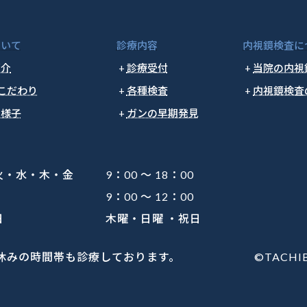
ついて
診療内容
内視鏡検査に
紹介
診療受付
当院の内視
こだわり
各種検査
内視鏡検査
の様子
ガンの早期発見
・水・木・金
9：00 ～ 18：00
9：00 ～ 12：00
日
木曜・日曜 ・祝日
休みの時間帯も診療しております。
©TACHIBA