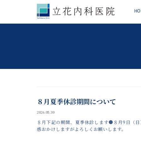
コ
ナ
ン
ビ
HO
テ
ゲ
ン
ー
ツ
シ
へ
ョ
ス
ン
キ
に
ッ
移
プ
動
８月夏季休診期間について
2026.05.30
８月下記の期間、夏季休診します●８月9日（日
惑おかけしますがよろしくお願いします。