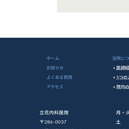
ホーム
当院に
お知らせ
医師
よくある質問
5つの
アクセス
院内
立花内科医院
月・火
〒286-0037
土