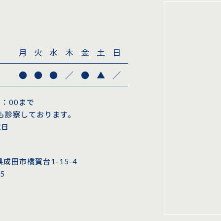
月
火
水
木
金
土
日
●
●
●
／
●
▲
／
2：00まで
も診察しております。
祝日
県成田市橋賀台1-15-4
5