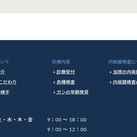
ついて
診療内容
内視鏡検査に
紹介
診療受付
当院の内視
こだわり
各種検査
内視鏡検査
の様子
ガンの早期発見
・水・木・金
9：00 ～ 18：00
9：00 ～ 12：00